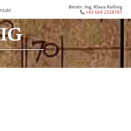
Bmstr. Ing. Klaus Kullnig
ntakt
+43 664 2228787
