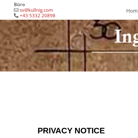
Büro
sv@kullnig.com
Hom

+43 5332 20898
